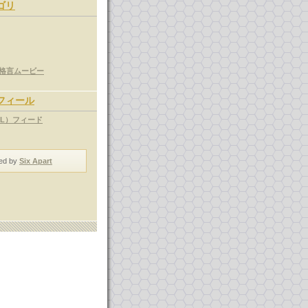
ゴリ
格言ムービー
フィール
ML）フィード
ed by
Six Apart