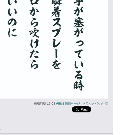
投稿時刻 17:03
失敗
|
個別ページ
|
トラックバック (0)
)