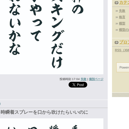
カテ
失敗
格言
模型
模型の
プロ
RSS（X
Power
投稿時刻 17:04
失敗
|
個別ページ
)
いる時瞬着スプレーを口から吹けたらいいのに