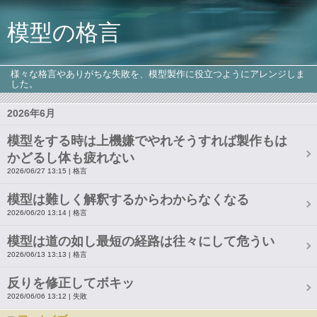
模型の格言
様々な格言やありがちな失敗を、模型製作に役立つようにアレンジしま
した。
2026年6月
模型をする時は上機嫌でやれそうすれば製作もは
かどるし体も疲れない
2026/06/27 13:15
格言
模型は難しく解釈するからわからなくなる
2026/06/20 13:14
格言
模型は道の如し最短の経路は往々にして危うい
2026/06/13 13:13
格言
反りを修正してボキッ
2026/06/06 13:12
失敗