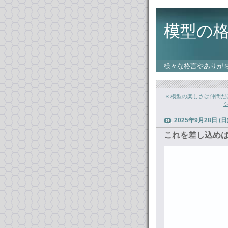
模型の
様々な格言やありが
« 模型の楽しさは仲間だ
シ
2025年9月28日 (日
これを差し込めは