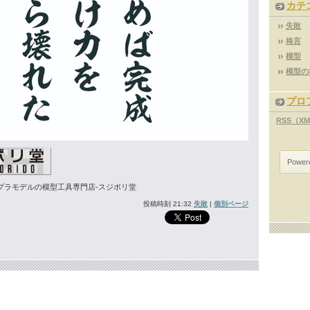
カテ
失敗
格言
模型
模型の
プロ
RSS（X
Power
プラモデルの模型工具専門店-スジボリ堂
投稿時刻 21:32
失敗
|
個別ページ