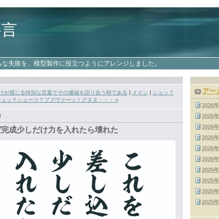
格言
ちな失敗を、模型製作に役立つようにアレンジしました。
アー
けが感じる特別な言葉でその価値を語り合う時である
|
メイン
|
シュッ？
ュッ？シューツ？ブブヴァーッ！グヌヌ・・・ »
2026
)
2026
2026
゙完成少しだけ力を入れたら壊れた
2026
2026
2026
2026
2025
2025
2025