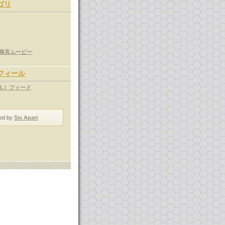
ゴリ
格言ムービー
フィール
ML）フィード
ed by
Six Apart